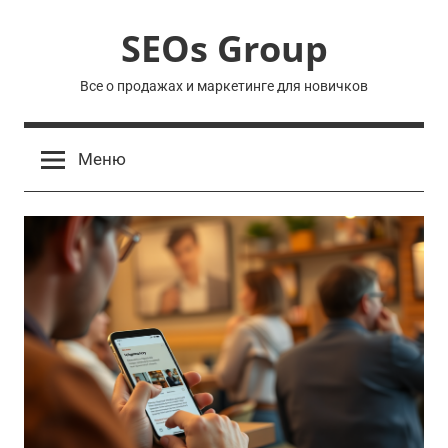
Перейти
SEOs Group
к
содержимому
Все о продажах и маркетинге для новичков
Меню