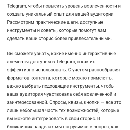
Telegram, чтобы повысить уровень вовлеченности и
создать уникальный опыт для вашей аудитории.
Рассмотрим практические шаги, доступные
инструменты и советы, которые помогут вам
сделать ваши сторис более привлекательными.
Вы сможете узнать, какие именно интерактивные
элементы доступны в Telegram, и как их
эффективно использовать. С учетом разнообразия
форматов контента, которые можно применять,
важно выбрать подходящие инструменты, чтобы
ваша аудитория чувствовала себя вовлеченной и
заинтересованной. Опросы, квизы, кнопки — все это
лишь небольшая часть тех возможностей, которые
вы можете интегрировать в свои сторис. В
ближайших разделах мы погрузимся в вопрос, как