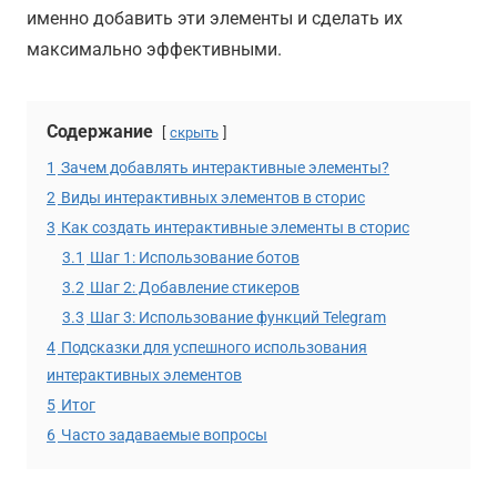
именно добавить эти элементы и сделать их
максимально эффективными.
Содержание
скрыть
1
Зачем добавлять интерактивные элементы?
2
Виды интерактивных элементов в сторис
3
Как создать интерактивные элементы в сторис
3.1
Шаг 1: Использование ботов
3.2
Шаг 2: Добавление стикеров
3.3
Шаг 3: Использование функций Telegram
4
Подсказки для успешного использования
интерактивных элементов
5
Итог
6
Часто задаваемые вопросы