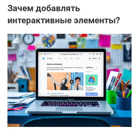
Зачем добавлять
интерактивные элементы?