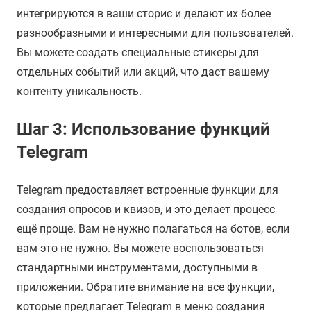
интегрируются в ваши сторис и делают их более
разнообразными и интересными для пользователей.
Вы можете создать специальные стикеры для
отдельных событий или акций, что даст вашему
контенту уникальность.
Шаг 3: Использование функций
Telegram
Telegram предоставляет встроенные функции для
создания опросов и квизов, и это делает процесс
ещё проще. Вам не нужно полагаться на ботов, если
вам это не нужно. Вы можете воспользоваться
стандартными инструментами, доступными в
приложении. Обратите внимание на все функции,
которые предлагает Telegram в меню создания