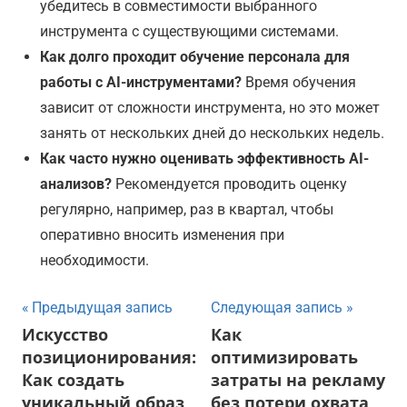
убедитесь в совместимости выбранного
инструмента с существующими системами.
Как долго проходит обучение персонала для
работы с AI-инструментами?
Время обучения
зависит от сложности инструмента, но это может
занять от нескольких дней до нескольких недель.
Как часто нужно оценивать эффективность AI-
анализов?
Рекомендуется проводить оценку
регулярно, например, раз в квартал, чтобы
оперативно вносить изменения при
необходимости.
Навигация
Предыдущая запись
Следующая запись
Искусство
Как
по
позиционирования:
оптимизировать
записям
Как создать
затраты на рекламу
уникальный образ
без потери охвата