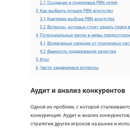
2.1
Создание и поддержка PBN сетей
3
Как выбрать лучшее PBN агентство
3.1
Критерии выбора PBN агентства
3.2
Вопросы, которые стоит задать перед
4
Потенциальные риски и меры предосторо
4.1
Возможные санкции от поисковых сис
4.2
Важность поддержания качества
5
Итог
6
Часто задаваемые вопросы
Аудит и анализ конкурентов
Одной из проблем, с которой сталкивают
конкуренция. Аудит и анализ конкуренто
стратегии других игроков на рынке и исп