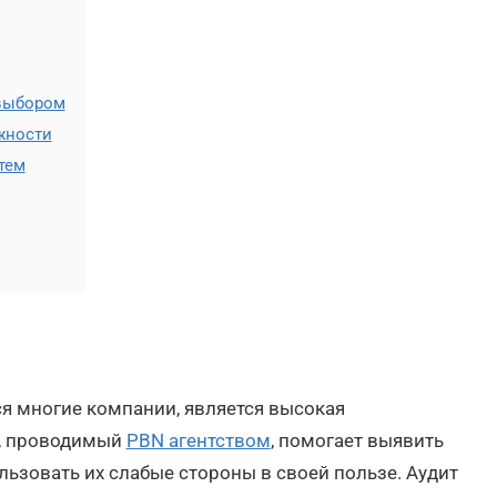
 выбором
жности
тем
ся многие компании, является высокая
в, проводимый
PBN агентством
, помогает выявить
ользовать их слабые стороны в своей пользе. Аудит